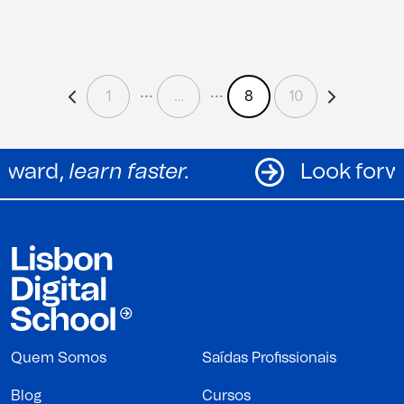
1
…
8
10
Look forward,
learn faster.
L
Quem Somos
Saídas Profissionais
Blog
Cursos